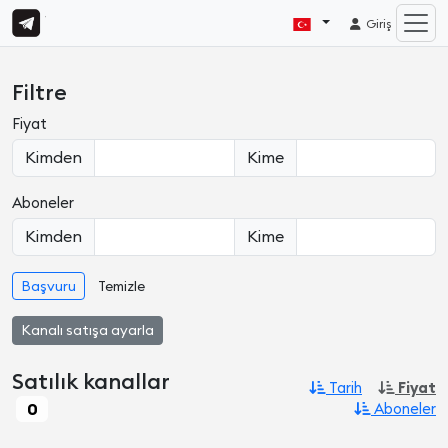
Giriş
Filtre
Fiyat
Kimden
Kime
Aboneler
Kimden
Kime
Başvuru
Temizle
Kanalı satışa ayarla
Satılık kanallar
Tarih
Fiyat
0
Aboneler